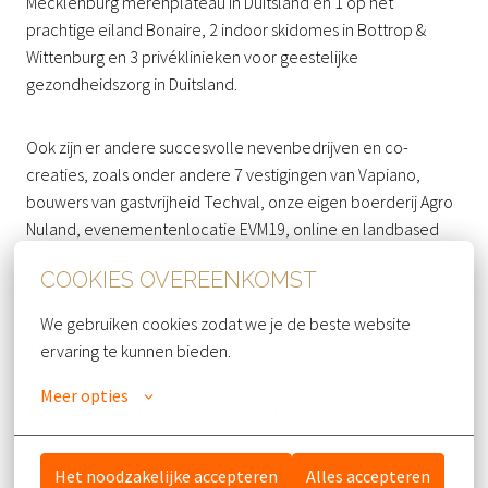
Mecklenburg merenplateau in Duitsland en 1 op het
prachtige eiland Bonaire, 2 indoor skidomes in Bottrop &
Wittenburg en 3 privéklinieken voor geestelijke
gezondheidszorg in Duitsland.
Ook zijn er andere succesvolle nevenbedrijven en co-
creaties, zoals onder andere 7 vestigingen van Vapiano,
bouwers van gastvrijheid Techval, onze eigen boerderij Agro
Nuland, evenementenlocatie EVM19, online en landbased
casino's Circus.nl en Circus Gran Casino.
COOKIES OVEREENKOMST
We gebruiken cookies zodat we je de beste website 
ervaring te kunnen bieden.
KLAAR OM TE STARTEN?
Wat leuk dat je enthousiast geworden bent van deze functie!
Meer opties
Tijd om te solliciteren! Dat kan door jouw CV voorzien van
motivatie te sturen via het sollicitatieformulier of via mail naar
hr@lelystad.valk.com.
Het noodzakelijke accepteren
Alles accepteren