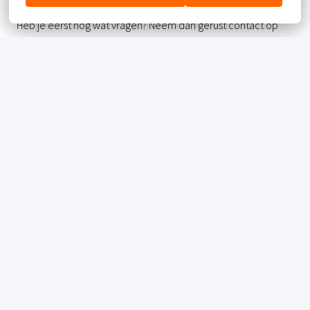
Heb je eerst nog wat vragen? Neem dan gerust contact op
met Sander Klaasen, onze Chef kok (06-41718059).
Solliciteren
of
APPLY WITH INDEED
ONBESCHIKBAAR
Cookies bijwerken
Deel vacature