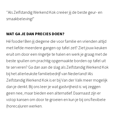
‘‘Als Zelfstandig Werkend Kok creëer jij de beste geur- en
smaakbeleving!"
WAT GA JE DAN PRECIES DOEN?
Hé foodie! Ben jij diegene die voor familie en vrienden altijd
met liefde meerdere gangen op tafel zet? Ziet jouw keuken
eruit om door een ringetje te halen en werk je graag met de
beste spullen om prachtig opgemaakte borden op tafel uit
te serveren? Ga dan aan de slag als Zelfstandig Werkend Kok
bij het allerleukste familiebedrijf van Nederland! Als
Zelfstandig Werkend Kok is er bij Van der Valk meer mogelijk
dan je denkt. Bij ons leer je wat gastvrijheid is: wij zeggen
geen nee, maar bieden een alternatief. Daarnaast zijn er
volop kansen om door te groeien en kun je bij ons flexibele
(horeca)uren werken.