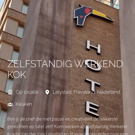
ZELFSTANDIG WERKEND
KOK
Op locatie
Lelystad
,
Flevoland
,
Nederland
Keuken
Ben jij de chef die met passie en creativiteit de lekkerste
gerechten op tafel zet? Kom werken als Zelfstandig Werkend
Kok bij Van der Valk Lelystad en til jouw kookkunsten naar een