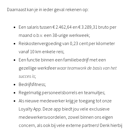
Daarnaast kan je in ieder geval rekenen op:
Een salaris tussen € 2.462,64 en € 3.289,31 bruto per
maand o.b.v. een 38-urige werkweek;
Reiskostenvergoeding van 0,23 cent per kilometer
vanaf 10 km enkele reis;
Een functie binnen een familiebedrijf met een
gezellige werksfeer
waar teamwork de basis van het
succes is
;
Bedrijfsfitness;
Regelmatig personeelsborrels en teamuitjes;
Als nieuwe medewerker krijg je toegang tot onze
Loyalty App. Deze app biedt jou vele exclusieve
medewerkersvoordelen, zowel binnen ons eigen
concern, als ook bij vele externe partners! Denk hierbij